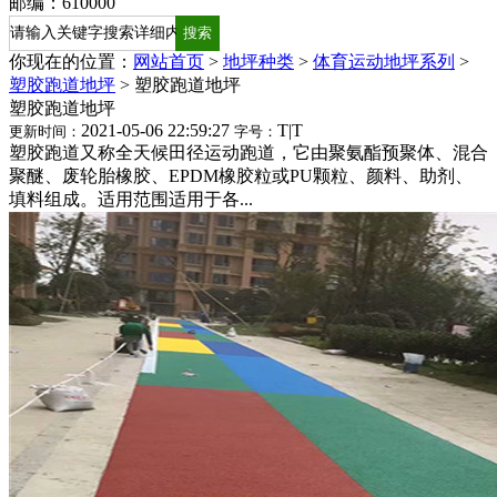
邮编：610000
你现在的位置：
网站首页
>
地坪种类
>
体育运动地坪系列
>
塑胶跑道地坪
>
塑胶跑道地坪
塑胶跑道地坪
2021-05-06 22:59:27
T
|
T
更新时间：
字号：
塑胶跑道又称全天候田径运动跑道，它由聚氨酯预聚体、混合
聚醚、废轮胎橡胶、EPDM橡胶粒或PU颗粒、颜料、助剂、
填料组成。适用范围适用于各...